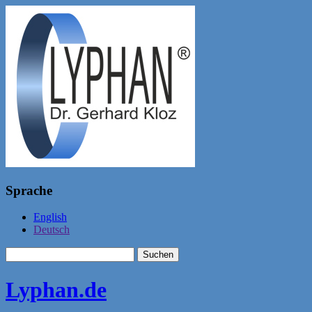
Sprache
English
Deutsch
Suchen
nach:
Lyphan.de