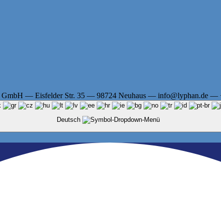
z GmbH — Eisfelder Str. 35 — 98724 Neuhaus — info@lyphan.de —
Deutsch